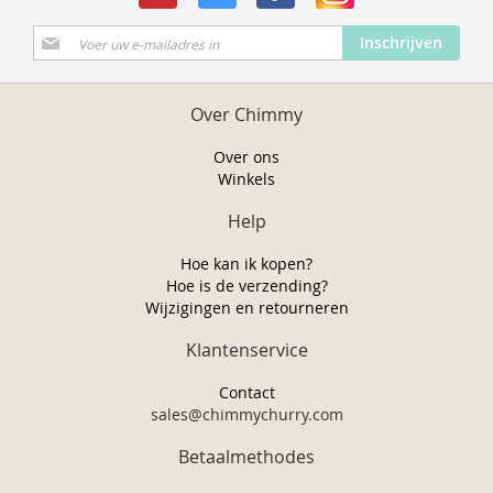
Abonneer
Inschrijven
u
op
onze
Over Chimmy
nieuwsbrief
Over ons
Winkels
Help
Hoe kan ik kopen?
Hoe is de verzending?
Wijzigingen en retourneren
Klantenservice
Contact
sales@chimmychurry.com
Betaalmethodes