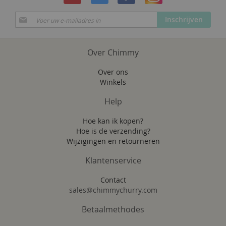
Abonneer
Inschrijven
u
op
onze
Over Chimmy
nieuwsbrief
Over ons
Winkels
Help
Hoe kan ik kopen?
Hoe is de verzending?
Wijzigingen en retourneren
Klantenservice
Contact
sales@chimmychurry.com
Betaalmethodes