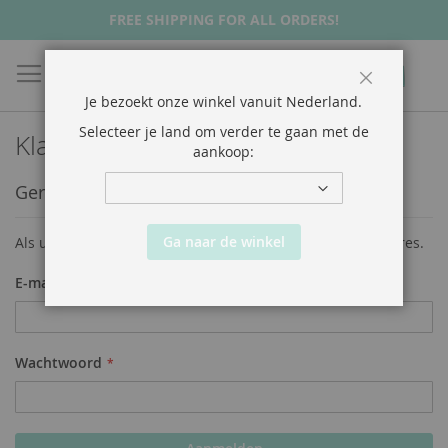
FREE SHIPPING FOR ALL ORDERS!
Zoek
Wink
Sluiten
Je bezoekt onze winkel vanuit
Nederland
.
Selecteer je land om verder te gaan met de
Klant Login
aankoop:
Geregistreerde klanten
Ga naar de winkel
Als u een account hebt, meld u dan aan met uw e-mailadres.
E-mailadres
Wachtwoord