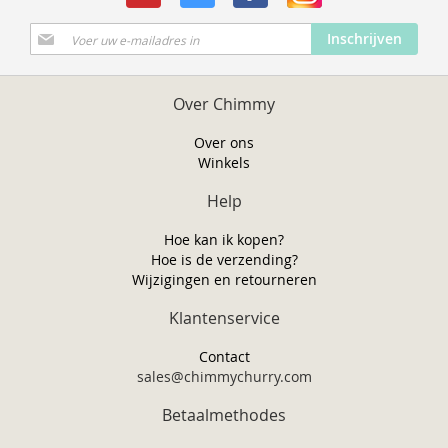
Abonneer
Inschrijven
u
op
onze
Over Chimmy
nieuwsbrief
Over ons
Winkels
Help
Hoe kan ik kopen?
Hoe is de verzending?
Wijzigingen en retourneren
Klantenservice
Contact
sales@chimmychurry.com
Betaalmethodes