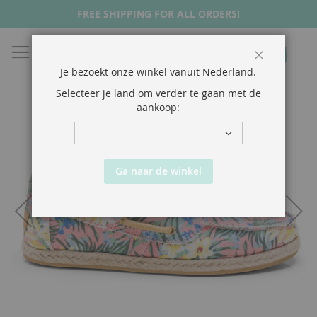
FREE SHIPPING FOR ALL ORDERS!
Zoek
Wink
Close
Je bezoekt onze winkel vanuit
Nederland
.
Selecteer je land om verder te gaan met de
aankoop:
Ga naar de winkel