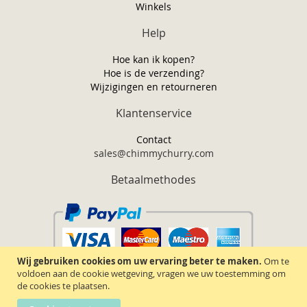
Winkels
Help
Hoe kan ik kopen?
Hoe is de verzending?
Wijzigingen en retourneren
Klantenservice
Contact
sales@chimmychurry.com
Betaalmethodes
Wij gebruiken cookies om uw ervaring beter te maken.
Om te
voldoen aan de cookie wetgeving, vragen we uw toestemming om
de cookies te plaatsen.
Chimmy Churry TM. Alle rechten voorbehouden.
2026.
Algemene