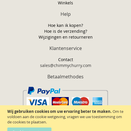
Winkels
Help
Hoe kan ik kopen?
Hoe is de verzending?
Wijzigingen en retourneren
Klantenservice
Contact
sales@chimmychurry.com
Betaalmethodes
Wij gebruiken cookies om uw ervaring beter te maken.
Om te
voldoen aan de cookie wetgeving, vragen we uw toestemming om
de cookies te plaatsen.
Chimmy Churry TM. Alle rechten voorbehouden.
2026.
Algemene